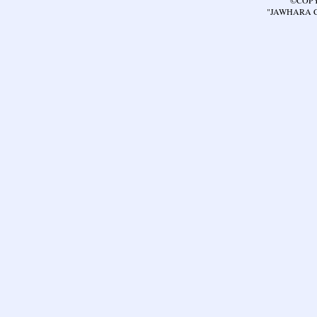
©COPY
"JAWHARA C